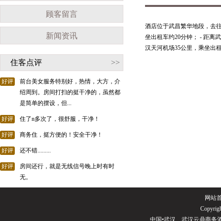
顾客留言
酒店位于武昌繁华地段，去往东
新闻资讯
坐出租车约20分钟； - 距离
汉天河机场35公里，乘坐出租
住客点评
>>
好评
前台美女服务特别好，热情，大方，介
绍周到。房间打扫的挺干净的，虽然都
是简单的摆设，但...
好评
住了n多次了，很舒服，干净！
好评
商务住，挺方便的！安全干净！
好评
还不错.........
好评
房间还行，就是无线信号晚上时有时
无。
网站
Copyrigh
中国•武汉 武汉云鼎商务酒店(电话02