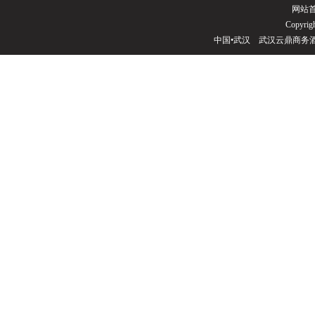
网站
Copyrigh
中国•武汉 武汉云鼎商务酒店(电话02