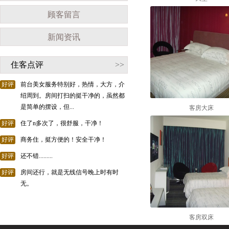
顾客留言
新闻资讯
住客点评
>>
好评
前台美女服务特别好，热情，大方，介
绍周到。房间打扫的挺干净的，虽然都
是简单的摆设，但...
客房大床
好评
住了n多次了，很舒服，干净！
好评
商务住，挺方便的！安全干净！
好评
还不错.........
好评
房间还行，就是无线信号晚上时有时
无。
客房双床